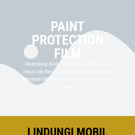
PAINT
PROTECTION
FILM
Melindungi Body Kendaraan Dari Baretan
Halus dan Kasar, Serta Membuat Tampilan
Kendaran Menjadi Lebih Mengkilap dan Wet
Look.
LINDUNGI MOBIL